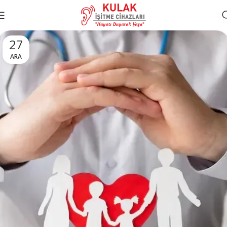
27
ARA