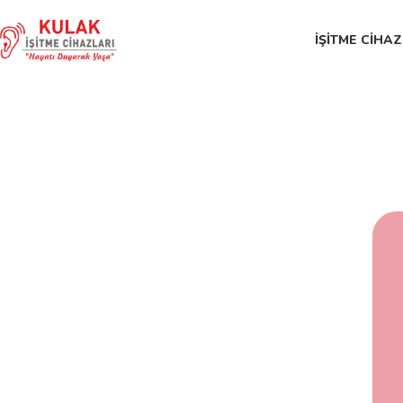
İŞITME CIHAZ