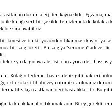
k rastlanan durum alerjiden kaynaklıdır. Egzama, mant
pü ile kulağı sert bir şekilde temizlemek de kulakta 
kilde sıralayabiliriz.
r birikmesi ve bu kir yüzünden tıkanması kaşıntıya se
uz bir salgı üretir. Bu salgıya ”serumen” adı verilir
ir.
ddelere ya da gıdaya alerjisi olan ayrıca deri hassasi
ülür. Kulağın terleme, havuz, deniz gibi bakteri bul
ağı,
orta kulak iltihabı
veya otomikoz olmanız durumun
 dermatit sıkça rastlanan deri hastalıklarıdır. Bu gib
ldığında kulak kanalını tıkamaktadır. Birey gerekli te