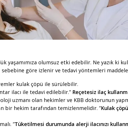
ünlük yaşamımıza olumsuz etki edebilir. Ne yazık ki k
sebebine göre izlenir ve tedavi yöntemleri maddeler 
mler kulak çöpü ile sürülebilir.
r ilacı ile tedavi edilebilir.”
Reçetesiz ilaç kullanm
matoloji uzmanı olan hekimler ve KBB doktorunun yap
an bir hekim tarafından temizlenmelidir. ”
Kulak çöpü
alı. ”
Tüketilmesi durumunda alerji ilacınızı kulla