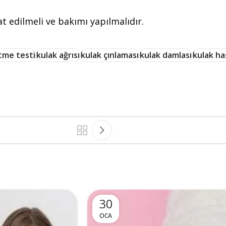
at edilmeli ve bakımı yapılmalıdır.
itme testi
kulak ağrısı
kulak çınlaması
kulak damlası
kulak has
30
OCA