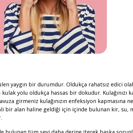
rülen yaygın bir durumdur. Oldukça rahatsız edici ola
ış kulak yolu oldukça hassas bir dokudur. Kulağınızı
havuza girmeniz kulağınızın enfeksiyon kapmasına ned
mli bir alan haline geldiği için içinde bulunan kir, su
.
 bulunan tüm şeyi daha derine iterek başka sorunla