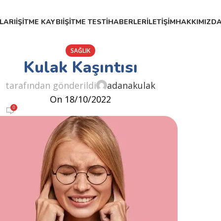
LARI
İŞITME KAYBI
İŞITME TESTI
HABERLER
İLETIŞIM
HAKKIMIZD
SAĞLIK
Kulak Kaşıntısı
tarafından gönderildi
adanakulak
On 18/10/2022
0