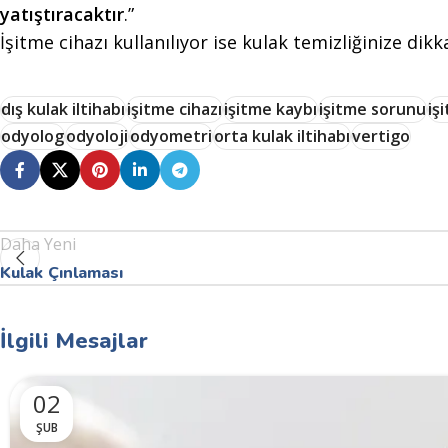
yatıştıracaktır
.”
İşitme cihazı kullanılıyor ise kulak temizliğinize dikk
dış kulak iltihabı
işitme cihazı
işitme kaybı
işitme sorunu
iş
odyolog
odyoloji
odyometri
orta kulak iltihabı
vertigo
Daha Yeni
Kulak Çınlaması
İlgili Mesajlar
02
ŞUB