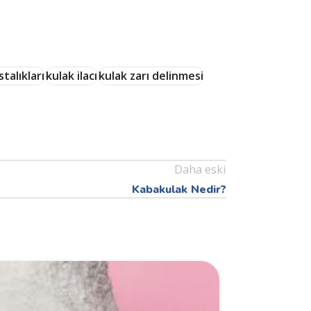
talıkları
kulak ilacı
kulak zarı delinmesi
Daha eski
Kabakulak Nedir?
27
OCA